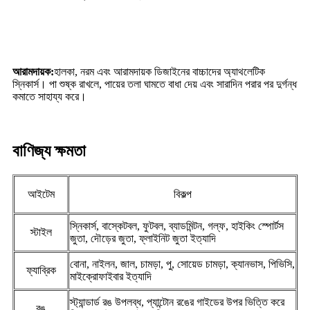
আরামদায়ক:
হালকা, নরম এবং আরামদায়ক ডিজাইনের বাচ্চাদের অ্যাথলেটিক
স্নিকার্স। পা শুষ্ক রাখলে, পায়ের তলা ঘামতে বাধা দেয় এবং সারাদিন পরার পর দুর্গন্ধ
কমাতে সাহায্য করে।
বাণিজ্য ক্ষমতা
আইটেম
বিকল্প
স্নিকার্স, বাস্কেটবল, ফুটবল, ব্যাডমিন্টন, গল্ফ, হাইকিং স্পোর্টস
স্টাইল
জুতা, দৌড়ের জুতা, ফ্লাইনিট জুতা ইত্যাদি
বোনা, নাইলন, জাল, চামড়া, পু, সোয়েড চামড়া, ক্যানভাস, পিভিসি,
ফ্যাব্রিক
মাইক্রোফাইবার ইত্যাদি
স্ট্যান্ডার্ড রঙ উপলব্ধ, প্যান্টোন রঙের গাইডের উপর ভিত্তি করে
রঙ