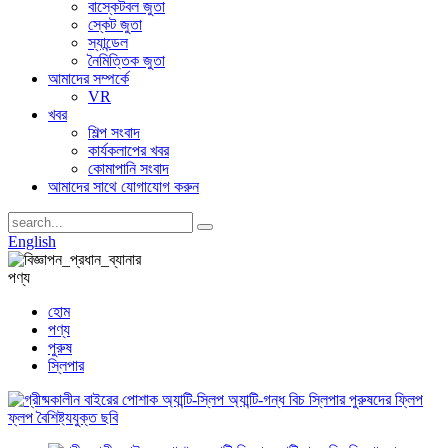
বাস্কেটবল জুতা
স্কেট জুতা
স্যান্ডেল
নৈমিত্তিক জুতা
আমাদের সম্পর্কে
VR
খবর
শিল্প সংবাদ
কার্যকলাপের খবর
কোমাপানি সংবাদ
আমাদের সাথে যোগাযোগ করুন
English
পণ্য
হোম
পণ্য
পুরুষ
স্লিপার