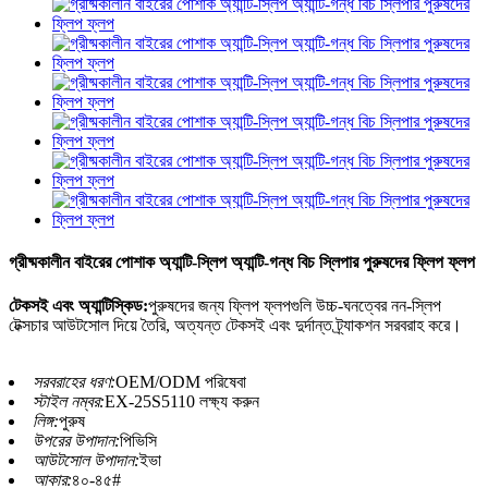
গ্রীষ্মকালীন বাইরের পোশাক অ্যান্টি-স্লিপ অ্যান্টি-গন্ধ বিচ স্লিপার পুরুষদের ফ্লিপ ফ্লপ
টেকসই এবং অ্যান্টিস্কিড:
পুরুষদের জন্য ফ্লিপ ফ্লপগুলি উচ্চ-ঘনত্বের নন-স্লিপ
টেক্সচার আউটসোল দিয়ে তৈরি, অত্যন্ত টেকসই এবং দুর্দান্ত ট্র্যাকশন সরবরাহ করে।
সরবরাহের ধরণ:
OEM/ODM পরিষেবা
স্টাইল নম্বর:
EX-25S5110 লক্ষ্য করুন
লিঙ্গ:
পুরুষ
উপরের উপাদান:
পিভিসি
আউটসোল উপাদান:
ইভা
আকার:
৪০-৪৫#