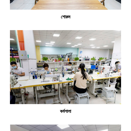
শোরুম
কর্মশালা