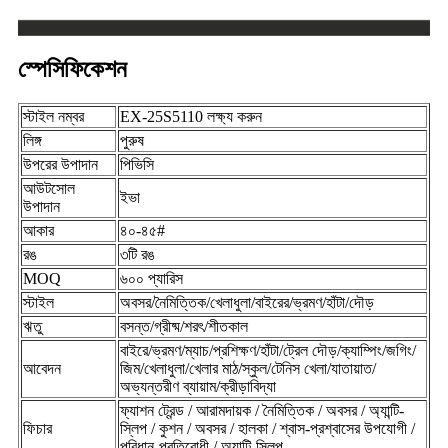
স্পেসিফিকেশন
স্টাইল নম্বর
EX-25S5110 লক্ষ্য করুন
লিঙ্গ
পুরুষ
উপরের উপাদান
পিভিসি
আউটসোল
ইভা
উপাদান
আকার
৪০-৪৫#
রঙ
৩টি রঙ
MOQ
৬০০ প্যারিস
স্টাইল
অবসর/নৈমিত্তিক/খেলাধুলা/বাইরের/ভ্রমণ/হাঁটা/দৌড়
ঋতু
বসন্ত/গ্রীষ্ম/শরৎ/শীতকাল
বাইরে/ভ্রমণ/ম্যাচ/প্রশিক্ষণ/হাঁটা/ট্রেল দৌড়/ক্যাম্পিং/জগিং/
আবেদন
জিম/খেলাধুলা/খেলার মাঠ/স্কুল/টেনিস খেলা/যাতায়াত/
অভ্যন্তরীণ ব্যায়াম/ক্রীড়াবিদ্যা
ফ্যাশন ট্রেন্ড / আরামদায়ক / নৈমিত্তিক / অবসর / অ্যান্টি-
ফিচার
স্লিপ / কুশন / অবসর / হালকা / শ্বাস-প্রশ্বাসের উপযোগী /
পরিধান-প্রতিরোধী / অ্যান্টি-স্লিপ