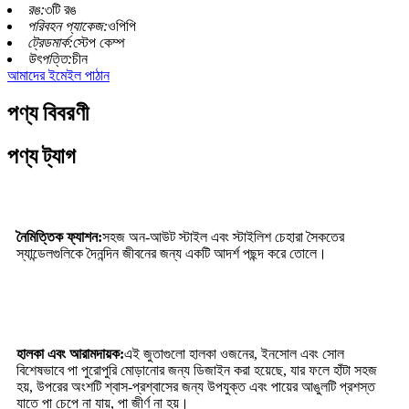
রঙ:
৩টি রঙ
পরিবহন প্যাকেজ:
ওপিপি
ট্রেডমার্ক:
স্টেপ কেম্প
উৎপত্তি:
চীন
আমাদের ইমেইল পাঠান
পণ্য বিবরণী
পণ্য ট্যাগ
নৈমিত্তিক ফ্যাশন:
সহজ অন-আউট স্টাইল এবং স্টাইলিশ চেহারা সৈকতের
স্যান্ডেলগুলিকে দৈনন্দিন জীবনের জন্য একটি আদর্শ পছন্দ করে তোলে।
হালকা এবং আরামদায়ক:
এই জুতাগুলো হালকা ওজনের, ইনসোল এবং সোল
বিশেষভাবে পা পুরোপুরি মোড়ানোর জন্য ডিজাইন করা হয়েছে, যার ফলে হাঁটা সহজ
হয়, উপরের অংশটি শ্বাস-প্রশ্বাসের জন্য উপযুক্ত এবং পায়ের আঙুলটি প্রশস্ত
যাতে পা চেপে না যায়, পা জীর্ণ না হয়।