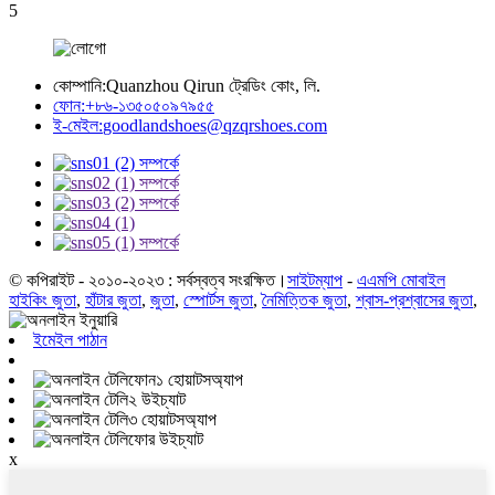
5
কোম্পানি:
Quanzhou Qirun ট্রেডিং কোং, লি.
ফোন:
+৮৬-১৩৫০৫০৯৭৯৫৫
ই-মেইল:
goodlandshoes@qzqrshoes.com
© কপিরাইট - ২০১০-২০২৩ : সর্বস্বত্ব সংরক্ষিত।
সাইটম্যাপ
-
এএমপি মোবাইল
হাইকিং জুতা
,
হাঁটার জুতা
,
জুতা
,
স্পোর্টস জুতা
,
নৈমিত্তিক জুতা
,
শ্বাস-প্রশ্বাসের জুতা
,
ইমেইল পাঠান
হোয়াটসঅ্যাপ
উইচ্যাট
হোয়াটসঅ্যাপ
উইচ্যাট
x