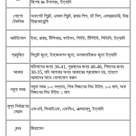
বিশেষ রঙ উপলব্ধ, ইত্যাদি
লোগো
অফসেট প্রিন্ট, এমবস প্রিন্ট, রাবার পিস, হট সিল, এমব্রয়ডারি, উচ্চ
টেকনিক
ফ্রিকোয়েন্সি
আউটসোল
ইভা, রাবার, টিপিআর, ফাইলন, পিইউ, টিপিইউ, পিভিসি, ইত্যাদি
প্রযুক্তি
সিমেন্ট জুতা, ইনজেকশন জুতা, ভলকানাইজড জুতা ইত্যাদি
মহিলাদের জন্য 36-41, পুরুষদের জন্য 40-46, শিশুদের জন্য
আকার
30-35, যদি আপনার অন্য আকারের প্রয়োজন হয়, তাহলে
আমাদের সাথে যোগাযোগ করুন
নমুনা সময় ১-২ সপ্তাহ, পিক সিজনের লিড টাইম: ১-৩ মাস, অফ
নমুনা সময়
সিজনের লিড টাইম: ১ মাস
মূল্য নির্ধারণের
এফওবি, সিআইএফ, এফসিএ, এক্সডাব্লু, ইত্যাদি
মেয়াদ
বন্দর
জিয়ামেন