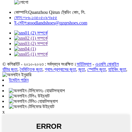
কোম্পানি:
Quanzhou Qirun ট্রেডিং কোং, লি.
ফোন:
+৮৬-১৩৫০৫০৯৭৯৫৫
ই-মেইল:
goodlandshoes@qzqrshoes.com
© কপিরাইট - ২০১০-২০২৩ : সর্বস্বত্ব সংরক্ষিত।
সাইটম্যাপ
-
এএমপি মোবাইল
হাঁটার জুতা
,
নৈমিত্তিক জুতা
,
শ্বাস-প্রশ্বাসের জুতা
,
জুতা
,
স্পোর্টস জুতা
,
হাইকিং জুতা
,
ইমেইল পাঠান
হোয়াটসঅ্যাপ
উইচ্যাট
হোয়াটসঅ্যাপ
উইচ্যাট
x