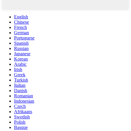
English
Chinese
French
German
Portuguese
Spanish
Russian
Japanese
Korean
Arabic
Irish
Greek
Turkish
Italian
Danish
Romanian
Indonesian
Czech
Afrikaans
Swedish
Polish
Basque